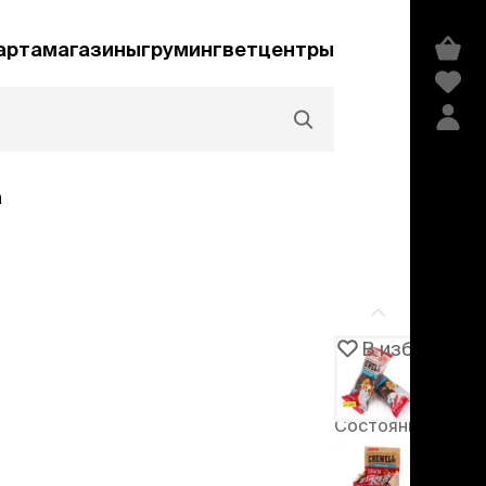
арта
магазины
груминг
ветцентры
а
Акции и скидки
В избранное
Артикул
103555
едства гигиены и
сметика
Состояние
мпуни
товара
ндиционеры и
-15%