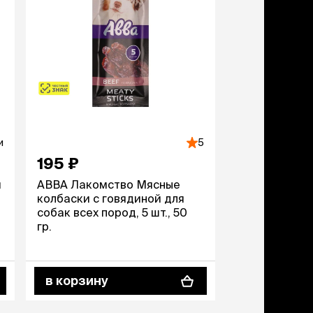
ери
вары для котят
м для котят
комства
полнители
леты, лотки,
вочки
ары для груминга
и
5
ки, поилки,
195 ₽
врики
ки, переноски,
и
АВВА Лакомство Мясные
етки
колбаски с говядиной для
рушки
собак всех пород, 5 шт., 50
гр.
ейки, ошейники,
водки
гтеточки
мики и лежаки
в корзину
сметика и шампуни
ррекция поведения