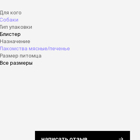
Для кого
Собаки
Тип упаковки
Блистер
Назначение
Лакомства мясные/печенье
Размер питомца
Все размеры
написать отзыв