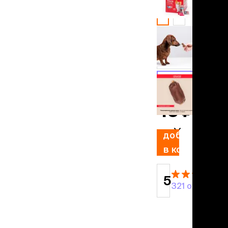
льзамы
новый
уценка
ие, без смывания
43 ₽
37 ₽
перхоти и зуда
я длинношерстных
Вкус
я короткошерстных
я лысых
кролик
хлоргексидином
я белых кошек
ягненок
поаллергенный
еи и пудры
43 ₽
ажные салфетки
д за глазами
добавить
д за ушами
рфюм
в корзину
ная паста
5
321 отзыв
ррекция
ведения и
едства от запаха
пугиватели