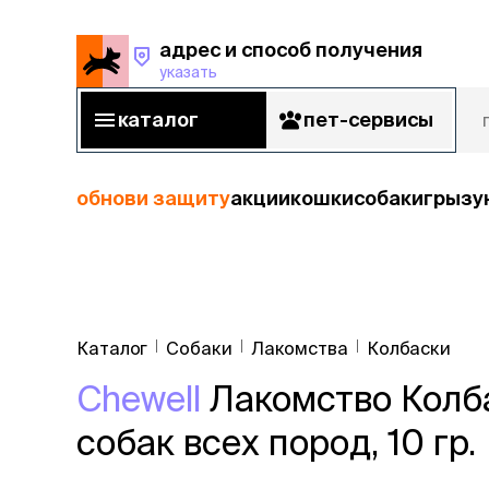
адрес и способ получения
указать
адрес и способ получения
указать
каталог
пет-сервисы
каталог
пет-сервисы
обнови защиту
акции
кошки
собаки
грызу
кошки
Пода
собаки
Каталог
Собаки
Лакомства
Колбаски
кошк
грызуны
Chewell
Лакомство Колба
корм
рыбы
Сухой корм
собак всех пород, 10 гр.
Влажный к
птицы
Лечебный 