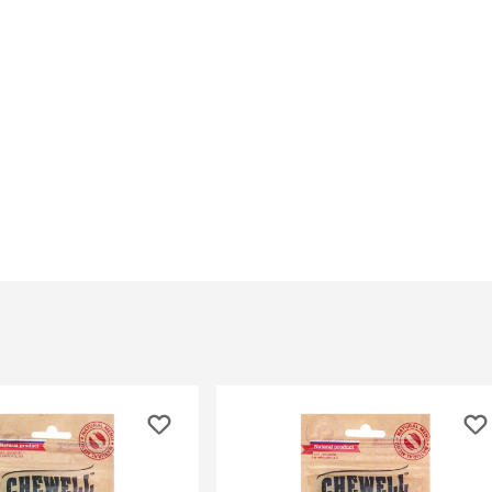
При
а
На пружинке
Др
ения
Трек
Сре
Лизунец
пя
 зубов
леные,
сумки, переноски и
ам
путешествия
мства
Ко
Сумки
Шл
Переноски
Ош
Рюкзаки
уалеты
Ав
Сумки фиксаторы
домик
На
Миски дорожные
м
Ад
По
миски, кормушки,
поилки
 кошачьего
кл
Миски
дв
Двойные
Во
Одинарные
Кл
Дорожные
подгузники
Пан
Коврики под миску