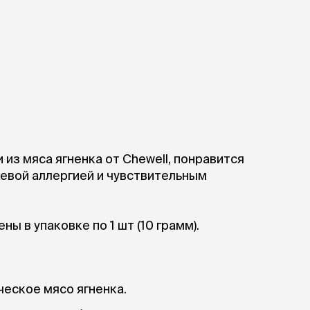
ры
Сре
расчёсок-триммеров
пя
Пилки
 майки
За
Фиксирующие
галстуки
для
переноски
Ножи и насадки
остюмы
Мебель для груминга
ме
и
Ме
ы
 из мяса ягненка от Chewell, понравится
евой аллергией и чувствительным
ы в упаковке по 1 шт (10 грамм).
ческое мясо ягненка.