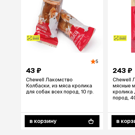
лежаки и
Мягкие до
Лежанки
Тоннели
Подстилки,
подушки
Пледы
5
когтеточк
43 ₽
243 ₽
игровые 
Chewell Лакомство
Chewell 
Дома-когте
Колбаски, из мяса кролика
мясные 
игровые ко
для собак всех пород, 10 гр.
кролика 
Столбики
пород, 40
Коврики
Из гофрок
Доски
в корзину
в корз
одежда и