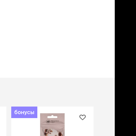
учение к месту
угое
дства от запаха и
тен
униция
мплекты
ейки
ейники
торемни
мордники
ресники
водки
етки, вольеры,
ери
бонусы
льеры
етки
дусы и ступени