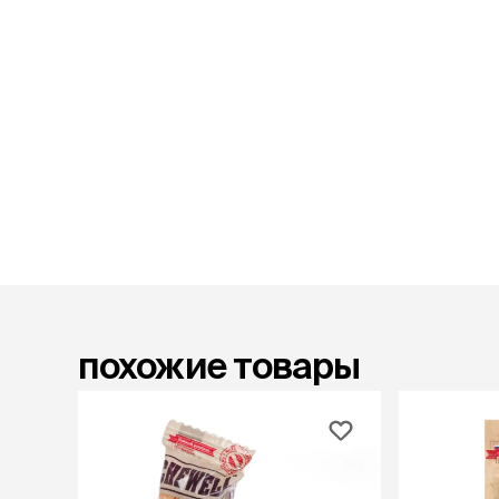
лакомств
Для вывед
шерсти
Для чистки
Мясные, вя
печеные
Сухие лако
лотки и т
Закрытый, 
С бортико
С сеткой
Без сетки
Коврики
похожие товары
Пакеты для
туалета
Совки
Угловые
Пеленки и 