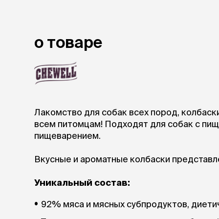
аксессуа
Свитеры
Футболки и
Бантики и 
о товаре
Платья
Смешные к
Украшения 
аксессуар
Лакомство для собак всех пород, колбаски
всем питомцам! Подходят для собак с пищ
пищеварением.
Вкусные и ароматные колбаски представлен
Уникальный состав:
92% мяса и мясных субпродуктов, диети