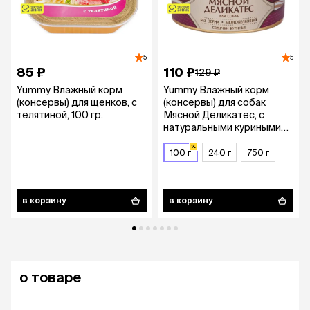
5
5
85 ₽
110 ₽
129 ₽
Yummy Влажный корм
Yummy Влажный корм
(консервы) для щенков, с
(консервы) для собак
телятиной, 100 гр.
Мясной Деликатес, с
натуральными куриными
сердечками в желе, 100
гр.
100 г
240 г
750 г
в корзину
в корзину
о товаре