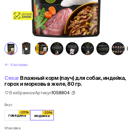
Консервы
Cesar
Влажный корм (пауч) для собак, индейка,
горох и морковь в желе, 80 гр.
В избранное
Артикул
1058804
Вкус
-20%
-20%
говядина
индейка
Упаковка