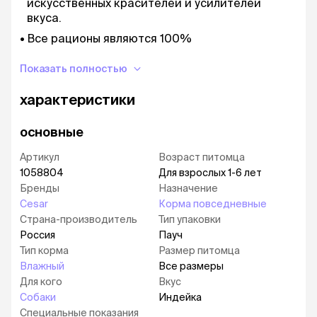
искусственных красителей и усилителей
вкуса.
Все рационы являются 100%
полнорационными и сбалансированными - а
значит подходят для ежедневного питания.
Показать полностью
Побалуйте своего любимца вкусными и
характеристики
разнообразными рационами от Cesar®.
основные
Артикул
Возраст питомца
1058804
Для взрослых 1-6 лет
Бренды
Назначение
Cesar
Корма повседневные
Страна-производитель
Тип упаковки
Россия
Пауч
Тип корма
Размер питомца
Влажный
Все размеры
Для кого
Вкус
Собаки
Индейка
Специальные показания