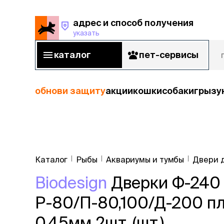
адрес и способ получения
указать
адрес и способ получения
указать
каталог
пет-сервисы
каталог
пет-сервисы
обнови защиту
акции
кошки
собаки
грызу
кошки
Пода
собаки
Каталог
Рыбы
Аквариумы и тумбы
Двери 
кошк
грызуны
Biodesign
Дверки Ф-240 (
корм
рыбы
Сухой корм
Р-80/П-80,100/Д-200 п
Влажный к
птицы
Лечебный 
0,45мм 2шт. (шт.)