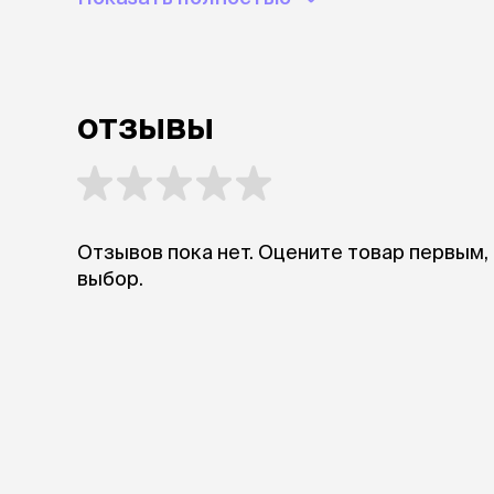
аксессуа
Свитеры
Футболки и
Бантики и 
Платья
отзывы
Смешные к
Украшения 
аксессуар
Отзывов пока нет. Оцените товар первым,
выбор.