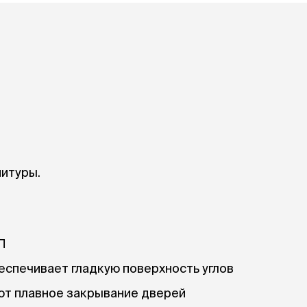
При
а
На пружинке
Др
ения
Трек
Сре
Лизунец
пя
 зубов
леные,
сумки, переноски и
ам
путешествия
мства
Ко
Сумки
Шл
Переноски
Ош
Рюкзаки
уалеты
Ав
Сумки фиксаторы
домик
На
Миски дорожные
м
нитуры.
Ад
По
миски, кормушки,
поилки
 кошачьего
кл
Миски
П
дв
Двойные
Во
Одинарные
еспечивает гладкую поверхность углов
Кл
Дорожные
подгузники
т плавное закрывание дверей
Пан
Коврики под миску