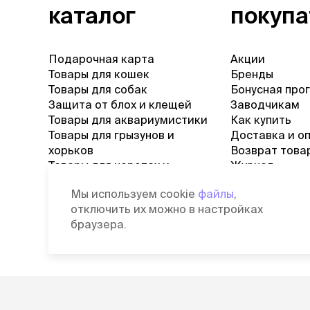
каталог
покуп
Подарочная карта
Акции
Товары для кошек
Бренды
Товары для собак
Бонусная про
Защита от блох и клещей
Заводчикам
Товары для аквариумистики
Как купить
Товары для грызунов и
Доставка и о
хорьков
Возврат това
Товары для черепах и
Журнал
рептилий
Вопросы и от
Мы используем cookie
файлы
,
Товары для птиц
отключить их можно в настройках
Ветаптека
браузера.