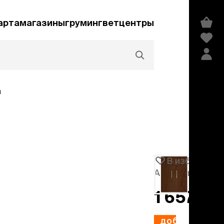
арта
магазины
груминг
ветцентры
а
Акции и скидки
В избранное
Артикул
1016601
едства гигиены и
сметика
1 657 ₽
мпуни
ндиционеры и
добавить