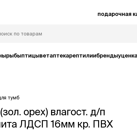
подарочная к
ны
рыбы
птицы
ветаптека
рептилии
бренды
уценк
рочная карта
Защита от паразитов
для тумб
и
зол. орех) влагост. д/п
умные товары
ср
ко
Автокормушки
лита ЛДСП 16мм кр. ПВХ
Ша
орм
Игрушки
Ко
и
интерактивные