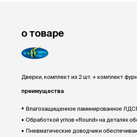
лакомств
Для вывед
шерсти
Для чистки
о товаре
Мясные, вя
печеные
Сухие лако
лотки и т
Закрытый, 
С бортико
Дверки, комплект из 2 шт. + комплект фур
С сеткой
Без сетки
преимущества
Коврики
Пакеты для
Влагозащищенное ламинированное ЛДС
туалета
Совки
Обработкой углов «Round» на деталях об
Угловые
Пеленки и 
Пневматические доводчики обеспечиваю