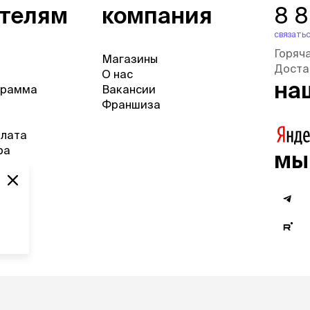
ателям
компания
8 
связатьс
Горяч
Магазины
Доста
О нас
на
грамма
Вакансии
Франшиза
плата
ра
мы
веты