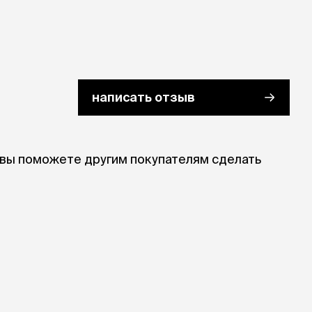
ры
Сре
расчёсок-триммеров
пя
Пилки
 майки
За
Фиксирующие
галстуки
для
переноски
Ножи и насадки
остюмы
Мебель для груминга
ме
написать отзыв
и
Ме
ы
 вы поможете другим покупателям сделать