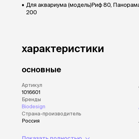
Для аквариума (модель)Риф 80, Панорама
лежаки и
200
Мягкие до
Лежанки
Тоннели
Подстилки,
подушки
характеристики
Пледы
основные
когтеточк
игровые 
Дома-когте
Артикул
игровые ко
1016601
Столбики
Бренды
Коврики
Biodesign
Из гофрок
Страна-производитель
Доски
Россия
одежда и
Показать полностью