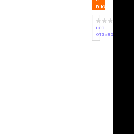
льзамы
в корзину
ие, без смывания
перхоти и зуда
я длинношерстных
я короткошерстных
нет
я лысых
отзывов
хлоргексидином
я белых кошек
поаллергенный
еи и пудры
ажные салфетки
д за глазами
д за ушами
рфюм
ная паста
ррекция
ведения и
едства от запаха
пугиватели