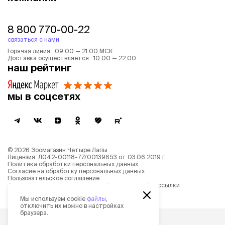
Производство:
Германия
Адвокат, Elanco являются товарными знаками
8 800 770-00-22
Elanco или его аффилированных лиц. © 2022
связаться с нами
Elanco и его аффилированные лица. PM-BY-22-
0156
Горячая линия: 09:00 — 21:00 МСК
Доставка осуществляется: 10:00 — 22:00
Способ применения и дозы
наш рейтинг
Препарат следует наносить на сухую
неповрежденную часть кожи.
мы в соцсетях
Перед использованием проколите защитную
мембрану пипетки, надев колпачок с обратной
стороны.
Раздвиньте шерсть, пока не станет видно
©
2026
Зоомагазин Четыре Лапы
кожу.
Лицензия: Л042-00118-77/00139653 от 03.06.2019 г.
Политика обработки персональных данных
Нанесите содержимое пипетки
Согласие на обработку персональных данных
непосредственно на кожу в 3–4 места,
Пользовательское соглашение
Согласие на получение новостной и рекламной рассылки
недоступные для слизывания*.
Описание рекомендательных алгоритмов
Мы используем cookie
файлы
,
*Согласно инструкции по ветеринарному
отключить их можно в настройках
браузера.
применению препарата Адвокат®.