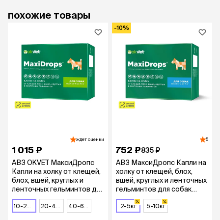
похожие товары
-10%
ждет оценки
5
1 015 ₽
752 ₽
835 ₽
АВЗ OKVET МаксиДропс
АВЗ МаксиДропс Капли на
Капли на холку от клещей,
холку от клещей, блох,
блох, вшей, круглых и
вшей, круглых и ленточных
ленточных гельминтов для
гельминтов для собак
собак весом от 10 до 20 кг,
весом от 2 до 5 кг, 1
1 пипетка
10-20кг
20-40кг
40-60кг
пипетка
2-5кг
5-10кг