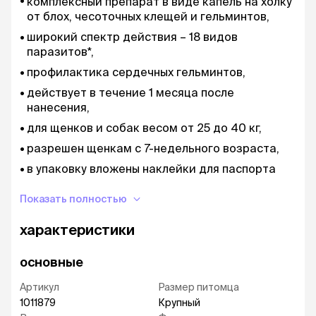
комплексный препарат в виде капель на холку
от блох, чесоточных клещей и гельминтов,
широкий спектр действия – 18 видов
паразитов*,
профилактика сердечных гельминтов,
действует в течение 1 месяца после
нанесения,
для щенков и собак весом от 25 до 40 кг,
разрешен щенкам с 7-недельного возраста,
в упаковку вложены наклейки для паспорта
животного,
Показать полностью
срок годности 3 года,
доступен в упаковке по 1 и 3 пипетки,
характеристики
продукт компании Elanco, производится в
Германии
основные
Показания
Артикул
Размер питомца
Адвокат® – комплексный препарат широкого
1011879
Крупный