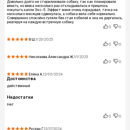
Довольно долго не стерилизовали собаку, так как планировали
вязать, но вязка несколько раз откладывалась и пришлось
покупать капли Экс-5. Эффект меня очень порадовал, течка на
несколько месяцев сдвинулась, а собака вела себя нормально.
Совершенно спокойно гуляли без стаи кобелей и она не дергалась,
реагируя на каждую встречную собаку.
0
0
В
Ш.
1/23/2025
0
0
Николаева Александра
Ж.
1/1/2025
0
0
Елена
А.
12/30/2024
Достоинства
действенный
Недостатки
Нет
0
0
Руслан
Г.
12/17/2024