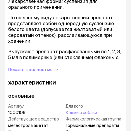
Лекарственная форма: суспензия для
орального применения.
По внешнему виду лекарственный препарат
представляет собой однородную суспензию
белого цвета (допускается желтоватый или
сероватый оттенок), расслаивающуюся при
хранении.
Выпускают препарат расфасованными по 1, 2, 3,
5 мл в полимерные (или стеклянные) флаконы с
капельницей, или полимерные тубы или
одноразовые полимерные пипетки-капельницы
Показать полностью
соответствующей вместимости. Флаконы и
тубы упаковывают поштучно, пипетки-
характеристики
капельницы по 1,2, 3, 4, 5 штук в картонные
пачки вместе с инструкцией по применению.
основные
Фармакологические свойства
Артикул
Для кого
1000106
Кошки и собаки
Фармакотерапевтическая группа: гормоны и их
антагонисты.
Действующее вещество
Фармакологическая группа
мегестрола ацетат
Гормональные препараты
Мегестрола ацетат, входящий в состав