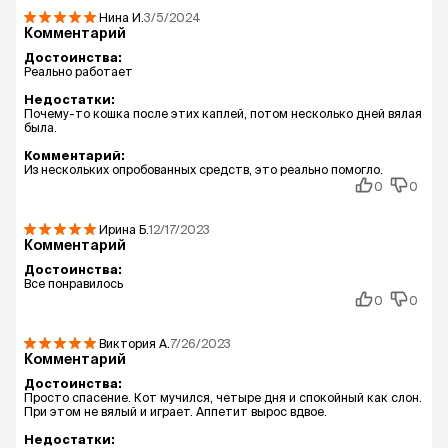
Нина
И.
3/5/2024
У самцов мегестрола ацетат снижает уровень
Комментарий
тестостерона в крови и оказывает
Достоинства:
опосредованное влияние на регуляцию
Реально работает
полового поведения и связанные с ней
Недостатки:
поведенческие реакции, снижая агрессию,
Почему-то кошка после этих каплей, потом несколько дней вялая
беспокойство и повышенную возбудимость.
была.
Комментарий:
При отмене препарата концентрация
Из нескольких опробованных средств, это реально помогло.
мегестрола ацетата в организме снижается,
0
0
восстанавливается физиологический уровень
ЛГ и ФСГ в крови животного, прекращается
Ирина
Б.
12/17/2023
контрацептивное действие препарата и
Комментарий
восстанавливается половой цикл.
Достоинства:
Все понравилось
Мегестрола ацетат хорошо абсорбируется из
0
0
желудочно-кишечного тракта,
метаболизируется в печени до коньюгатов и
Виктория
А.
7/26/2023
выводится (в виде метаболитов) с мочой и
Комментарий
фекалиями. После прекращения приема
Достоинства:
препарата 90 % от общей дозы выводится из
Просто спасение. Кот мучился, четыре дня и спокойный как слон.
При этом не вялый и играет. Аппетит вырос вдвое.
организма животного в течение 15 дней.
Недостатки: