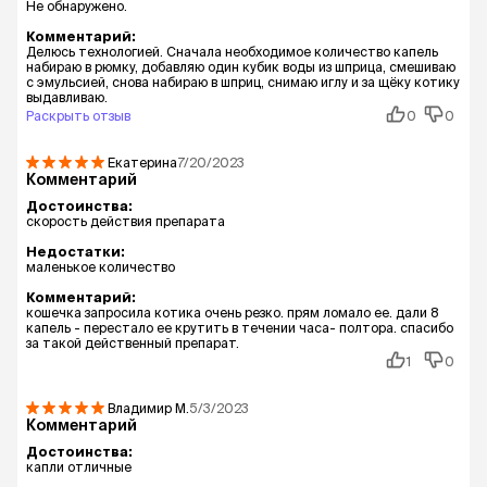
По степени воздействия на организм ЭКС®-5,
Не обнаружено.
ЭКС®-7,5 относится к умеренно опасным
Комментарий:
веществам (3 класс опасности по ГОСТ 12.1.007-
Делюсь технологией. Сначала необходимое количество капель
набираю в рюмку, добавляю один кубик воды из шприца, смешиваю
76).
с эмульсией, снова набираю в шприц, снимаю иглу и за щёку котику
выдавливаю.
Раскрыть отзыв
0
0
Екатерина
7/20/2023
Комментарий
Достоинства:
скорость действия препарата
Недостатки:
маленькое количество
Комментарий:
кошечка запросила котика очень резко. прям ломало ее. дали 8
капель - перестало ее крутить в течении часа- полтора. спасибо
за такой действенный препарат.
1
0
Владимир
М.
5/3/2023
Комментарий
Достоинства:
капли отличные