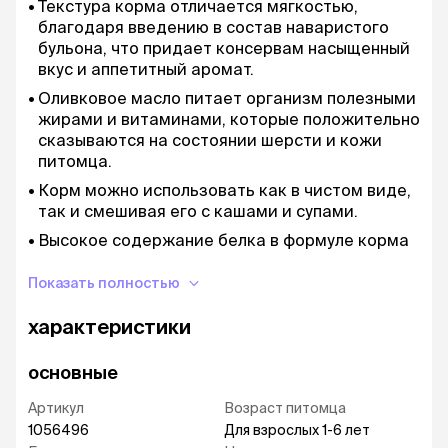
Текстура корма отличается мягкостью,
благодаря введению в состав наваристого
бульона, что придает консервам насыщенный
вкус и аппетитный аромат.
Оливковое масло питает организм полезными
жирами и витаминами, которые положительно
сказываются на состоянии шерсти и кожи
питомца.
Корм можно использовать как в чистом виде,
так и смешивая его с кашами и супами.
Высокое содержание белка в формуле корма
обеспечивает мышцы необходимыми
легкоусвояемыми элементами, позволяет
Показать полностью
поддерживать вес питомца в норме.
характеристики
Витамины в составе питания благоприятно
воздействуют на иммунитет животного.
основные
Сбалансированное сочетание кальция и
фосфора обеспечивает кости и связки
Артикул
Возраст питомца
животного всем необходимым.
1056496
Для взрослых 1-6 лет