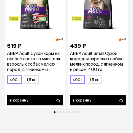
4.9
4.9
519 ₽
439 ₽
АВВА Adult Сухой корм на
АВВА Adult Small Сухой
основе свежего мяса для
корм для взрослых собак
взрослых собак мелких
мелких пород, с ягненком
пород, с ягненком и
и рисом, 400 гр.
индейкой, 400 гр.
400 г
1,5 кг
400 г
1,5 кг
в корзину
в корзину