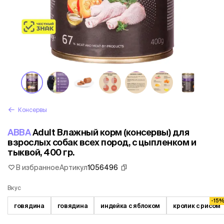
Консервы
АВВА
Adult Влажный корм (консервы) для
взрослых собак всех пород, с цыпленком и
тыквой, 400 гр.
В избранное
Артикул
1056496
Вкус
-15
говядина
говядина
индейка с яблоком
кролик с рисом