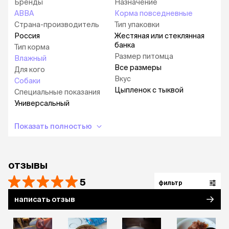
Бренды
Назначение
Срок годности:
3 года с даты производства.
АВВА
Корма повседневные
Хранить при температуре от 0°C до 25°C и
Страна-производитель
Тип упаковки
относительной влажности воздуха не более
Россия
Жестяная или стеклянная
75%. Открытую банку хранить в холодильнике
банка
Тип корма
при температуре от 2°C до 6°C не более 2-х
Размер питомца
Влажный
суток.
Все размеры
Для кого
Вкус
Собаки
Цыпленок с тыквой
Специальные показания
Универсальный
Показать полностью
отзывы
5
фильтр
написать отзыв