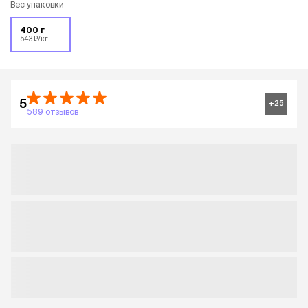
Вес упаковки
400 г
543 ₽/кг
5
+
25
589 отзывов