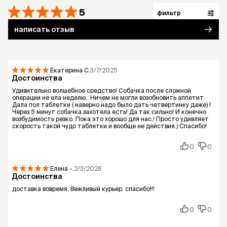
5
фильтр
написать отзыв
Екатерина
С.
3/7/2025
Достоинства
Удивительно волшебное средство! Собачка после сложной
операции не ела неделю.. Ничем не могли возобновить аппетит.
Дала пол таблетки ( наверно надо было дать четвертинку даже) !
Через 5 минут собачка захотела есть! Да так сильно! И конечно
возбудимость резко. Пока это хорошо для нас.! Просто удивляет
скорость такой чудо таблетки и вообще ее действия.) Спасибо!
0
0
Елена
-.
2/3/2026
Достоинства
доставка вовремя. Вежливый курьер. спасибо!!!
0
0