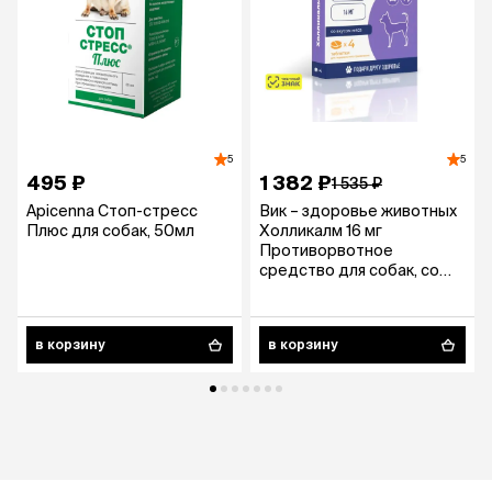
5
5
495 ₽
1 382 ₽
1 535 ₽
Apicenna Стоп-стресс
Вик – здоровье животных
Плюс для собак, 50мл
Холликалм 16 мг
Противорвотное
средство для собак, со
вкусом мяса, 4 таблетки
в корзину
в корзину