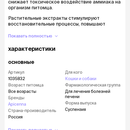
снижает токсическое воздействие аммиака на
организм питомца.
Растительные экстракты стимулируют
восстановительные процессы, повышают
защитные свойства клеток печени, ускоряют
процессы секреции и выведения желчи.
Показать полностью
Введение добавки в рацион питомца улучшает
характеристики
функциональное состояние печени и ее
дезинтоксикационную функцию, способствует
основные
сохранению и восстановлению структуры
гепатоцитов, ускоряет регенерацию клеток
Артикул
Для кого
печени.
1035832
Кошки и собаки
Возраст питомца
Фармакологическая группа
Все возрасты
Для лечения болезней
печени
Бренды
Форма выпуска
Apicenna
Суспензия
Страна-производитель
Россия