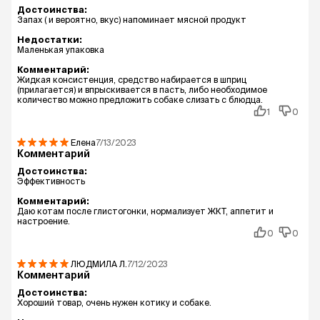
Достоинства:
Запах ( и вероятно, вкус) напоминает мясной продукт
Недостатки:
Маленькая упаковка
Комментарий:
Жидкая консистенция, средство набирается в шприц
(прилагается) и впрыскивается в пасть, либо необходимое
количество можно предложить собаке слизать с блюдца.
1
0
Елена
7/13/2023
Комментарий
Достоинства:
Эффективность
Комментарий:
Даю котам после глистогонки, нормализует ЖКТ, аппетит и
настроение.
0
0
ЛЮДМИЛА
Л.
7/12/2023
Комментарий
Достоинства:
Хороший товар, очень нужен котику и собаке.