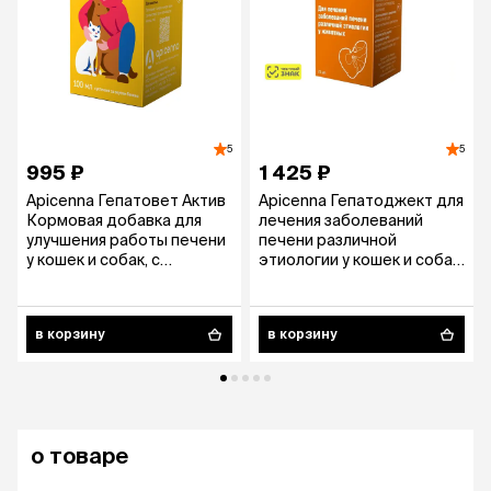
5
5
995 ₽
1 425 ₽
Apicenna Гепатовет Актив
Apicenna Гепатоджект для
Кормовая добавка для
лечения заболеваний
улучшения работы печени
печени различной
у кошек и собак, с
этиологии у кошек и собак,
ароматом бекона, 100 мл
20 мл
в корзину
в корзину
о товаре