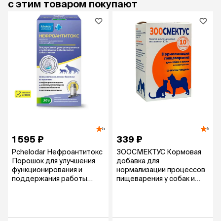
с этим товаром покупают
5
5
1 595 ₽
339 ₽
Pchelodar Нефроантитокс
ЗООСМЕКТУС Кормовая
Порошок для улучшения
добавка для
функционирования и
нормализации процессов
поддержания работы
пищеварения у собак и
почек у кошек и собак, 50
кошек, 10 пакетиков
гр.