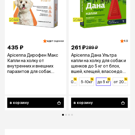
ждет оценки
4.9
435 ₽
261 ₽
289 ₽
Apicenna Дирофен Макс
Apicenna Дана Ультра
Капли на холку от
капли на холку для собак и
внутренних и внешних
щенков до 5 кг от блох,
паразитов для собак
вшей, клещей, власоедов,
весом от 2,5 до 5 кг, 0,25
1 пипетка
мл, 1 пипетка
10-20кг
5-10кг
до 5 кг
от 20 кг
в корзину
в корзину