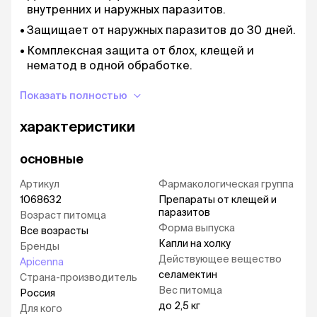
внутренних и наружных паразитов.
Защищает от наружных паразитов до 30 дней.
Комплексная защита от блох, клещей и
нематод в одной обработке.
Эффективен при лечении отодектоза,
Показать полностью
саркоптоза и демодекоза.
Подходит для профилактики дирофиляриоза.
характеристики
Быстрое и удобное применение – капли на
холку, формы выпуска и дозировки для
основные
животных разного веса.
Артикул
Фармакологическая группа
Безопасен для собак и кошек различных
1068632
Препараты от клещей и
пород и размеров.
паразитов
Возраст питомца
Форма выпуска
Все возрасты
Свойства:
Капли на холку
Бренды
Механизм действия селамектина связан с
Действующее вещество
Apicenna
воздействием на рецепторы клеток нервной и
селамектин
Страна-производитель
мышечной ткани паразитов, что приводит к
Вес питомца
Россия
нарушению передачи нервных импульсов,
до 2,5 кг
Для кого