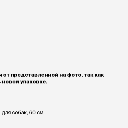
Дв
Миски на подставке
Автопоилки и
 домики
автокормушки
мики
то
Фильтры для
Кор
автопоилок
Ла
Для хранения корма
 матрасы,
На
Набор для кормления
Туа
со
Тов
груминг
Мис
Расчески
и и
ко
Пуходерки
комплексы
Сум
 от представленной на фото, так как
Ножницы
точки и
кл
в новой упаковке.
Расчёска-триммер
мплексы
Иг
Когтерезы
Шл
Колтунорезы
по
Средства для
артона
Ко
тримминга
До
для собак, 60 см.
Накладные колпачки
Ко
Машинки для стрижки
Ко
Сменные гребенки для