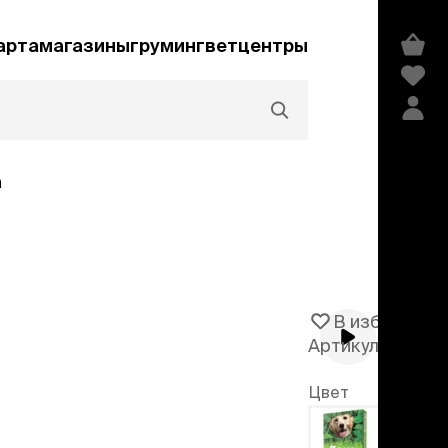
арта
магазины
груминг
ветцентры
а
Акции и скидки
В избранное
Артикул
104354
едства гигиены и
сметика
Цвет
мпуни
Зеленый
ндиционеры и