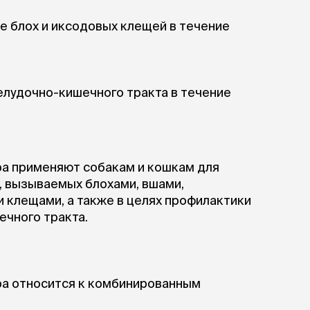
ры
Сре
расчёсок-триммеров
пя
ле блох и иксодовых клещей в течение
Пилки
 майки
За
Фиксирующие
галстуки
для
переноски
Ножи и насадки
остюмы
Мебель для груминга
лудочно-кишечного тракта в течение
ме
и
Ме
ы
а применяют собакам и кошкам для
, вызываемых блохами, вшами,
 клещами, а также в целях профилактики
чного тракта.
ра относится к комбинированным