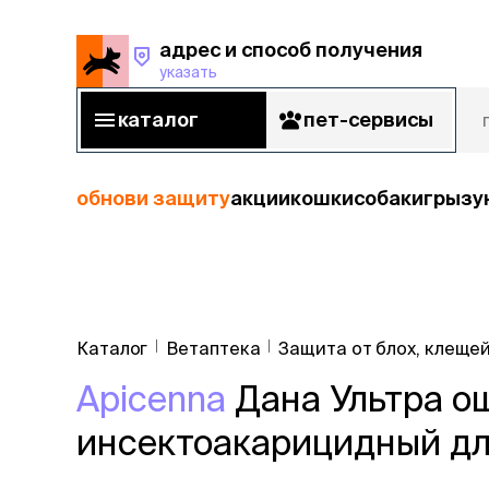
адрес и способ получения
указать
адрес и способ получения
указать
каталог
пет-сервисы
каталог
пет-сервисы
обнови защиту
акции
кошки
собаки
грызу
кошки
Пода
собаки
Каталог
Ветаптека
Защита от блох, клещей
кошк
грызуны
Apicenna
Дана Ультра о
корм
рыбы
Сухой корм
инсектоакарицидный для
Влажный к
птицы
Лечебный 