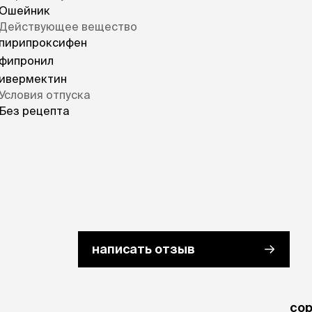
Ошейник
Действующее вещество
пирипроксифен
фипронил
ивермектин
Условия отпуска
Без рецепта
написать отзыв
cо