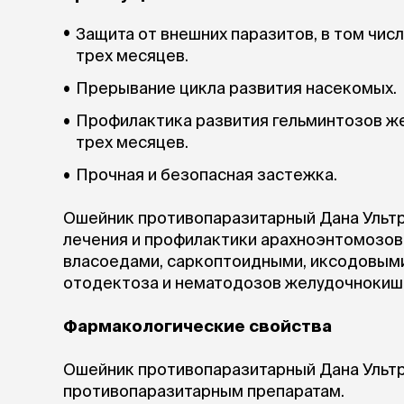
аксессуа
Свитеры
Защита от внешних паразитов, в том чис
Футболки и
трех месяцев.
Бантики и 
Платья
Прерывание цикла развития насекомых.
Смешные к
Профилактика развития гельминтозов же
Украшения 
трех месяцев.
аксессуар
Прочная и безопасная застежка.
Ошейник противопаразитарный Дана Ультр
лечения и профилактики арахноэнтомозов
власоедами, саркоптоидными, иксодовыми
отодектоза и нематодозов желудочнокише
Фармакологические свойства
Ошейник противопаразитарный Дана Ульт
противопаразитарным препаратам.