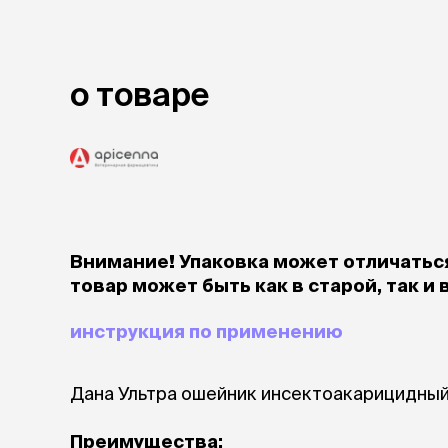
лежаки и
Мягкие до
Лежанки
о товаре
Тоннели
Подстилки,
подушки
Пледы
когтеточк
игровые 
Внимание! Упаковка может отличаться
Дома-когте
товар может быть как в старой, так и 
игровые ко
Столбики
инструкция по применению
Коврики
Из гофрок
Доски
Дана Ультра ошейник инсектоакарицидный 
одежда и
Преимущества: