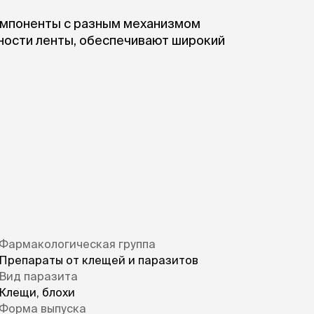
омпоненты с разным механизмом
хности ленты, обеспечивают широкий
ти в отношении личиночных и
ласоедов, иксодовых, саркоптоидных
та (Toxocara spp., Toxascaris spp.,
итирующих у собак и кошек.
е всасываясь через кожный покров,
ти тела животного, накапливаются в
х железах и оказывают длительное
.
емным инсектоакарицидным и
я в эпидермисе и подкожной клетчатке.
Фармакологическая группа
Препараты от клещей и паразитов
Вид паразита
Клещи, блохи
Форма выпуска