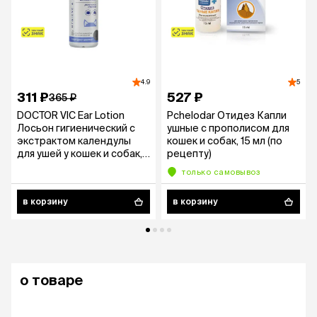
4.9
5
311 ₽
527 ₽
365 ₽
DOCTOR VIC Ear Lotion
Pchelodar Отидез Капли
Лосьон гигиенический с
ушные с прополисом для
экстрактом календулы
кошек и собак, 15 мл (по
для ушей у кошек и собак,
рецепту)
60 мл
только самовывоз
в корзину
в корзину
о товаре