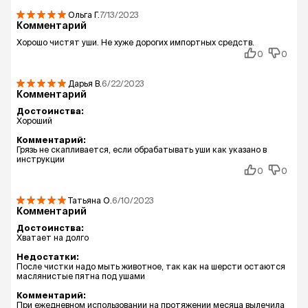
Ольга
Г.
7/13/2023
Комментарий
Хорошо чистят уши. Не хуже дорогих импортных средств.
0
0
Дарья
В.
6/22/2023
Комментарий
Достоинства:
Хороший
Комментарий:
Грязь не скапливается, если обрабатывать уши как указано в
инструкции
0
0
Татьяна
О.
6/10/2023
Комментарий
Достоинства:
Хватает на долго
Недостатки:
После чистки надо мыть животное, так как на шерсти остаются
маслянистые пятна под ушами
Комментарий:
При ежедневном использовании на протяжении месяца вылечила