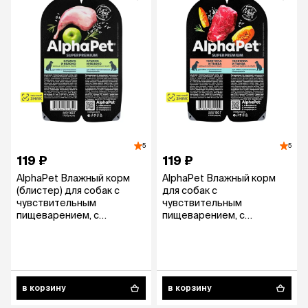
5
5
119 ₽
119 ₽
AlphaPet Влажный корм
AlphaPet Влажный корм
(блистер) для собак с
для собак с
чувствительным
чувствительным
пищеварением, с
пищеварением, с
кроликом и яблоком в
телятиной и тыквой в
соусе, 100 гр.
соусе, 100 гр.
в корзину
в корзину