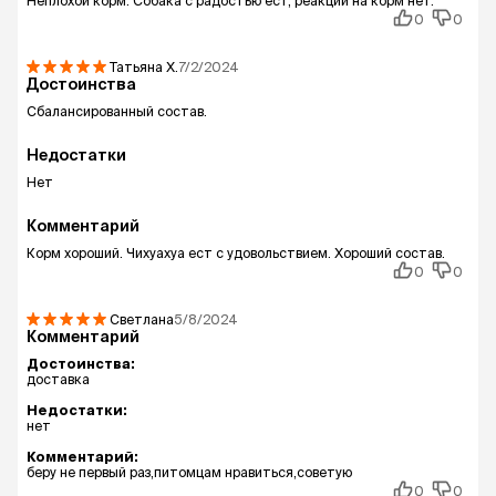
Неплохой корм. Собака с радостью ест, реакции на корм нет.
0
0
Татьяна
Х.
7/2/2024
Достоинства
Сбалансированный состав.
Недостатки
Нет
Комментарий
Корм хороший. Чихуахуа ест с удовольствием. Хороший состав.
0
0
Светлана
5/8/2024
Комментарий
Достоинства:
доставка
Недостатки:
нет
Комментарий:
беру не первый раз,питомцам нравиться,советую
0
0