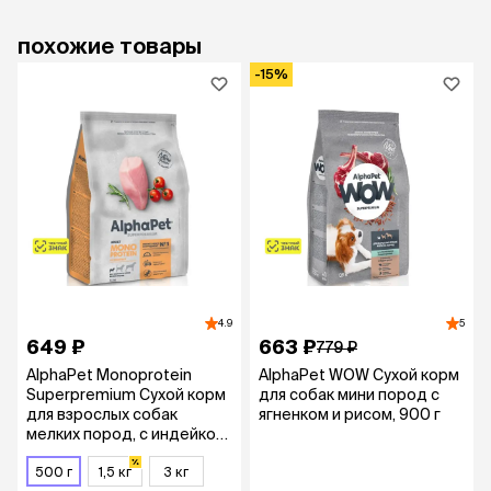
похожие товары
-15%
4.9
5
649 ₽
663 ₽
779 ₽
AlphaPet Monoprotein
AlphaPet WOW Сухой корм
Superpremium Сухой корм
для собак мини пород с
для взрослых собак
ягненком и рисом, 900 г
мелких пород, с индейкой,
500 гр.
500 г
1,5 кг
3 кг