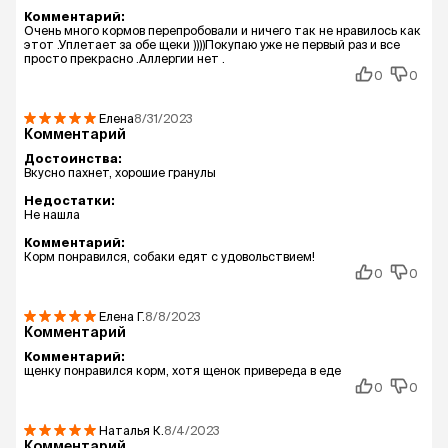
Комментарий:
Очень много кормов перепробовали и ничего так не нравилось как
этот .Уплетает за обе щеки ))))Покупаю уже не первый раз и все
просто прекрасно .Аллергии нет .
0
0
Елена
8/31/2023
Комментарий
Достоинства:
Вкусно пахнет, хорошие гранулы
Недостатки:
Не нашла
Комментарий:
Корм понравился, собаки едят с удовольствием!
0
0
Елена
Г.
8/8/2023
Комментарий
Комментарий:
щенку понравился корм, хотя щенок привереда в еде
0
0
Наталья
К.
8/4/2023
Комментарий