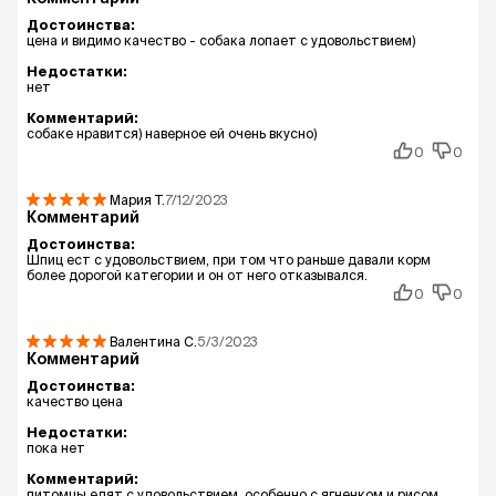
Достоинства:
цена и видимо качество - собака лопает с удовольствием)
Недостатки:
нет
Комментарий:
собаке нравится) наверное ей очень вкусно)
0
0
Мария
Т.
7/12/2023
Комментарий
Достоинства:
Шпиц ест с удовольствием, при том что раньше давали корм
более дорогой категории и он от него отказывался.
0
0
Валентина
С.
5/3/2023
Комментарий
Достоинства:
качество цена
Недостатки:
пока нет
Комментарий:
питомцы едят с удовольствием, особенно с ягненком и рисом