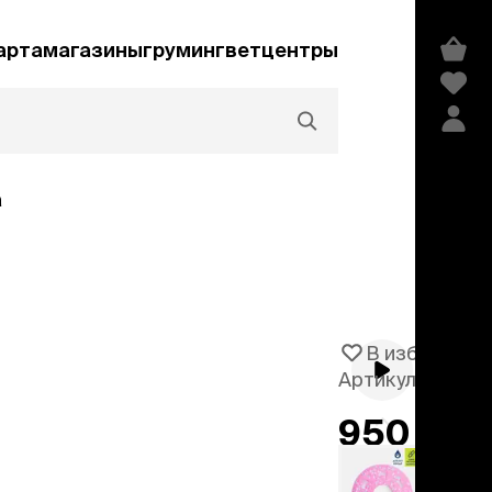
арта
магазины
груминг
ветцентры
а
Акции и скидки
В избранное
Артикул
105981
едства гигиены и
сметика
950 ₽
мпуни
−
50%
1 899 ₽
ндиционеры и