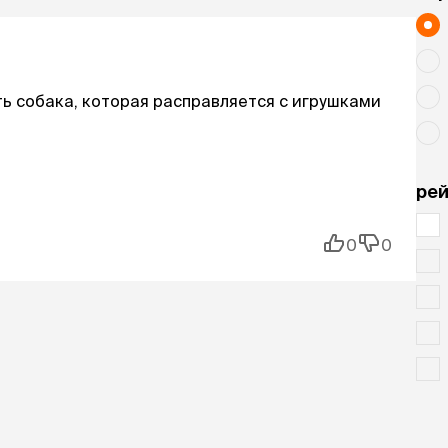
ть собака, которая расправляется с игрушками
рей
0
0