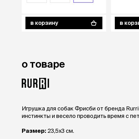
аксессуа
Свитеры
Футболки и
в корзину
в корз
Бантики и 
Платья
Смешные к
Украшения 
аксессуар
о товаре
Игрушка для собак Фрисби от бренда Rurr
инстинкты и весело проводить время с пе
Размер:
23,5х3 см.