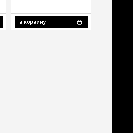
дства от запаха и
тен
щита от паразитов
в корзину
в корзину
 котят
рч
рч