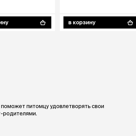
ры
Сре
расчёсок-триммеров
пя
Пилки
 майки
За
Фиксирующие
ину
в корзину
галстуки
для
переноски
Ножи и насадки
остюмы
Мебель для груминга
ме
и
Ме
ы
i поможет питомцу удовлетворять свои
т-родителями.