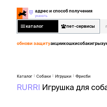
адрес и способ получения
указать
адрес и способ получения
указать
каталог
пет-сервисы
каталог
пет-сервисы
обнови защиту
акции
кошки
собаки
грызу
кошки
Пода
собаки
Каталог
Собаки
Игрушки
Фрисби
кошк
грызуны
RURRI
Игрушка для соба
корм
рыбы
Сухой корм
Влажный к
птицы
Лечебный 