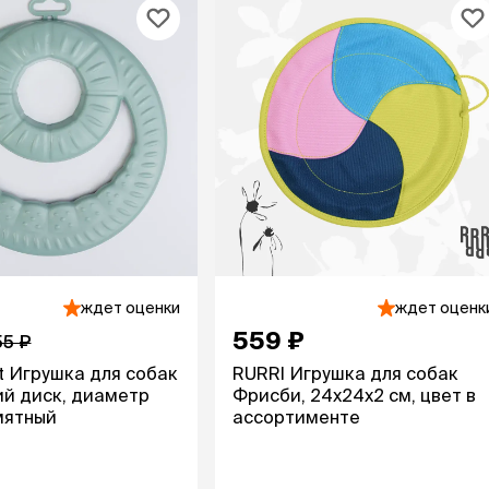
Дв
Миски на подставке
Автопоилки и
 домики
автокормушки
мики
то
Фильтры для
Кор
автопоилок
Ла
Для хранения корма
 матрасы,
На
Набор для кормления
Туа
со
Тов
груминг
Мис
Расчески
и и
ко
Пуходерки
комплексы
Сум
Ножницы
точки и
кл
ждет оценки
ждет оценк
Расчёска-триммер
мплексы
Иг
559 ₽
Когтерезы
55 ₽
Шл
Колтунорезы
t Игрушка для собак
RURRI Игрушка для собак
по
Средства для
артона
й диск, диаметр
Фрисби, 24х24х2 см, цвет в
Ко
тримминга
 мятный
ассортименте
До
Накладные колпачки
Ко
Машинки для стрижки
Ко
Сменные гребенки для