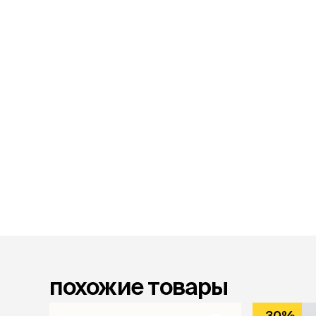
лакомств
Для вывед
шерсти
Для чистки
Мясные, вя
печеные
Сухие лако
лотки и т
Закрытый, 
С бортико
С сеткой
Без сетки
Коврики
Пакеты для
туалета
Совки
похожие товары
Угловые
Пеленки и 
-30%