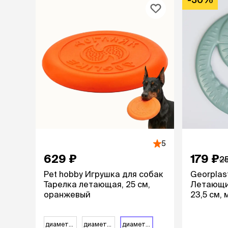
лежаки и
Мягкие до
Лежанки
Тоннели
Подстилки,
подушки
Пледы
когтеточк
игровые 
Дома-когте
5
игровые ко
629 ₽
179 ₽
Столбики
2
Коврики
Pet hobby Игрушка для собак
Georplas
Из гофрок
Тарелка летающая, 25 см,
Летающи
Доски
оранжевый
23,5 см,
одежда и
диаметр 18 см
диаметр 22 см
диаметр 25 см