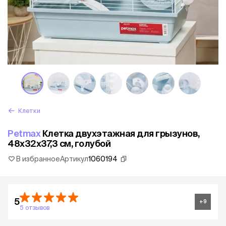
Клетки
Petmax
Клетка двухэтажная для грызунов,
48х32х37,3 см, голубой
В избранное
Артикул
1060194
5
+
9
5 отзывов