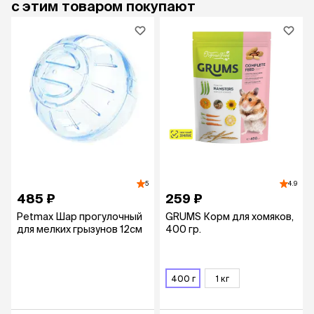
с этим товаром покупают
5
4.9
485 ₽
259 ₽
Petmax Шар прогулочный
GRUMS Корм для хомяков,
для мелких грызунов 12см
400 гр.
400 г
1 кг