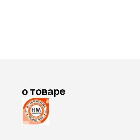
лакомств
Для вывед
шерсти
Для чистки
Мясные, вя
печеные
Сухие лако
лотки и т
Закрытый, 
С бортико
С сеткой
о товаре
Без сетки
Коврики
Пакеты для
туалета
Совки
Угловые
Пеленки и 