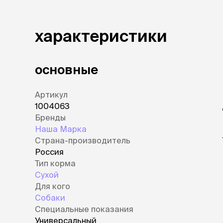
аксессуа
Свитеры
Футболки и
характеристики
Бантики и 
Платья
Смешные к
основные
Украшения 
аксессуар
Артикул
1004063
Бренды
Наша Марка
Страна-производитель
Россия
Тип корма
Сухой
Для кого
Собаки
Специальные показания
Универсальный