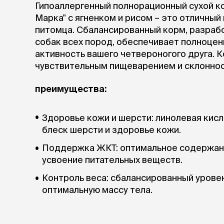
Гипоаллергенный полнорационный сухой к
Марка" с ягненком и рисом – это отличны
лежаки и
Мягкие до
питомца. Сбалансированный корм, разраб
Лежанки
собак всех пород, обеспечивает полноцен
Тоннели
активность вашего четвероногого друга. 
Подстилки,
чувствительным пищеварением и склоннос
подушки
Пледы
преимущества:
когтеточк
Здоровье кожи и шерсти: линолевая кис
игровые 
блеск шерсти и здоровье кожи.
Дома-когте
игровые ко
Поддержка ЖКТ: оптимальное содержани
Столбики
усвоение питательных веществ.
Коврики
Контроль веса: сбалансированный урове
Из гофрок
Доски
оптимальную массу тела.
одежда и