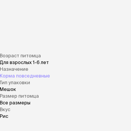
ры
Сре
расчёсок-триммеров
пя
Пилки
 майки
За
Фиксирующие
галстуки
для
переноски
Ножи и насадки
остюмы
Мебель для груминга
ме
и
Ме
ы
Возраст питомца
Для взрослых 1-6 лет
Назначение
Корма повседневные
Тип упаковки
Мешок
Размер питомца
Все размеры
Вкус
Рис