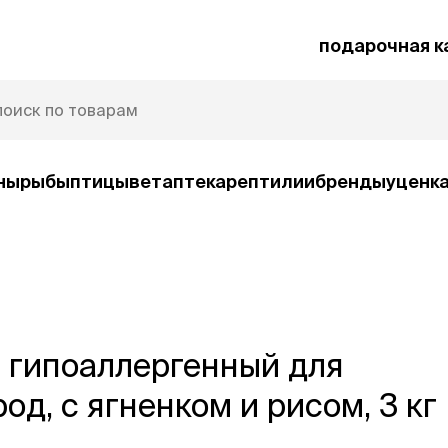
подарочная к
ны
рыбы
птицы
ветаптека
рептилии
бренды
уценк
рочная карта
Защита от паразитов
и
 гипоаллергенный для
умные товары
ср
ко
Автокормушки
од, с ягненком и рисом, 3 кг
Ша
орм
Игрушки
Ко
и
интерактивные