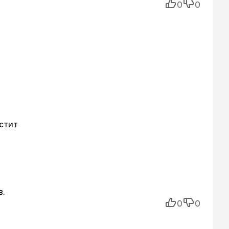
0
0
стит
в.
0
0