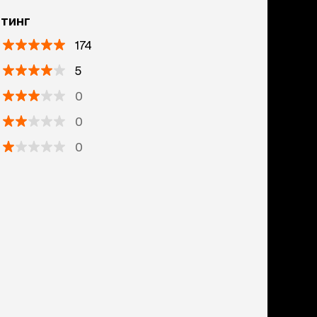
тинг
174
5
0
0
0