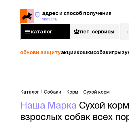
адрес и способ получения
указать
адрес и способ получения
указать
каталог
пет-сервисы
каталог
пет-сервисы
обнови защиту
акции
кошки
собаки
грызу
кошки
Пода
собаки
Каталог
Собаки
Корм
Сухой корм
кошк
грызуны
Наша Марка
Сухой корм
корм
рыбы
Сухой корм
взрослых собак всех пор
Влажный к
птицы
Лечебный 