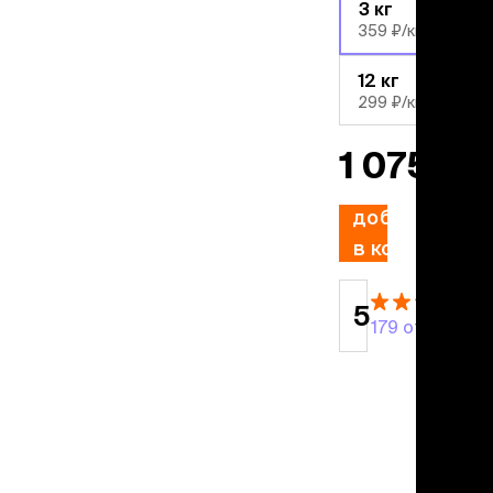
льзамы
3 кг
ие, без смывания
359 ₽/кг
перхоти и зуда
я длинношерстных
12 кг
я короткошерстных
299 ₽/кг
я лысых
хлоргексидином
1 075 ₽
я белых кошек
поаллергенный
добавить
еи и пудры
ажные салфетки
в корзину
д за глазами
д за ушами
5
рфюм
179 отзывов
ная паста
ррекция
ведения и
едства от запаха
пугиватели