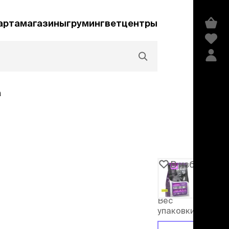
арта
магазины
груминг
ветцентры
а
Акции и скидки
В избранное
Артикул
100406
едства гигиены и
сметика
Вес
мпуни
упаковки
ндиционеры и