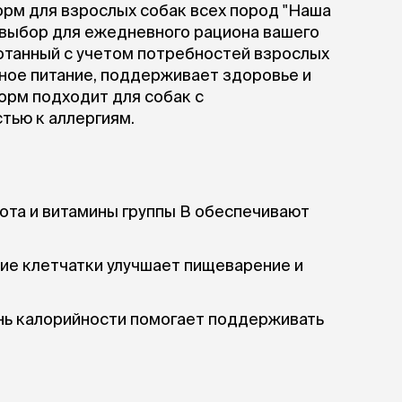
Дв
Миски на подставке
орм для взрослых собак всех пород "Наша
Автопоилки и
й выбор для ежедневного рациона вашего
 домики
автокормушки
мики
отанный с учетом потребностей взрослых
то
Фильтры для
ное питание, поддерживает здоровье и
Кор
автопоилок
Ла
Корм подходит для собак с
Для хранения корма
 матрасы,
На
тью к аллергиям.
Набор для кормления
Туа
со
Тов
груминг
Мис
Расчески
и и
лота и витамины группы В обеспечивают
ко
Пуходерки
комплексы
Сум
Ножницы
точки и
кл
Расчёска-триммер
мплексы
е клетчатки улучшает пищеварение и
Иг
Когтерезы
Шл
Колтунорезы
по
Средства для
нь калорийности помогает поддерживать
артона
Ко
тримминга
До
Накладные колпачки
Ко
Машинки для стрижки
Ко
Сменные гребенки для