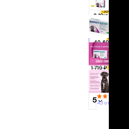
льзамы
10-20кг
ие, без смывания
-30%
перхоти и зуда
2-10кг
я длинношерстных
-30%
я короткошерстных
20-40кг
я лысых
хлоргексидином
-30%
40-60кг
я белых кошек
поаллергенный
1 204 ₽
еи и пудры
ажные салфетки
−
30%
1 719 ₽
д за глазами
добавить
д за ушами
в корзину
рфюм
ная паста
5
43 отзыва
ррекция
ведения и
едства от запаха
пугиватели