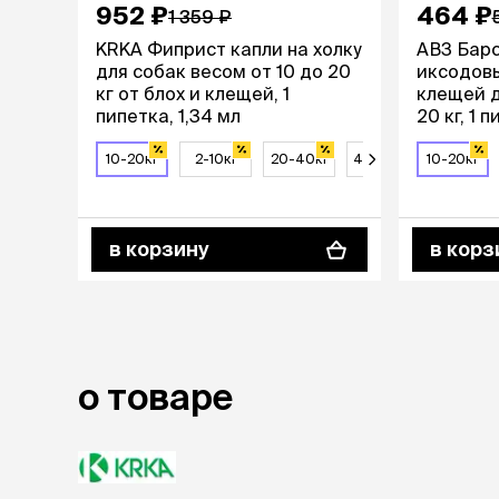
952 ₽
464 ₽
1 359 ₽
KRKA Фиприст капли на холку
АВЗ Барс
для собак весом от 10 до 20
иксодовы
кг от блох и клещей, 1
клещей д
пипетка, 1,34 мл
20 кг, 1 
10-20кг
2-10кг
20-40кг
40-60кг
10-20кг
в корзину
в корз
о товаре