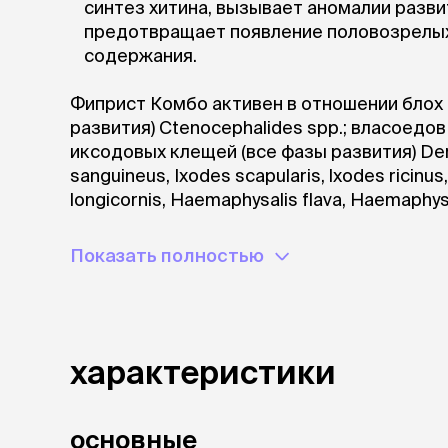
синтез хитина, вызывает аномалии разви
предотвращает появление половозрелых 
содержания.
Фиприст Комбо активен в отношении блох
развития) Ctenocephalides spp.; власоедов F
иксодовых клещей (все фазы развития) Derm
sanguineus, Ixodes scapularis, lxodes ricinu
longicornis, Haemaphysalis flava, Haemaphys
Amblyomma americanum; комаров Aedes ae
scabiei var. canis.
Показать полностью
После нанесения на кожу действующие в
всей поверхности тела животного в течени
системный кровоток, накапливаются в эпи
характеристики
железах, оказывают длительное контактн
животного от эктопаразитов.
основные
Однократная обработка животного обеспе