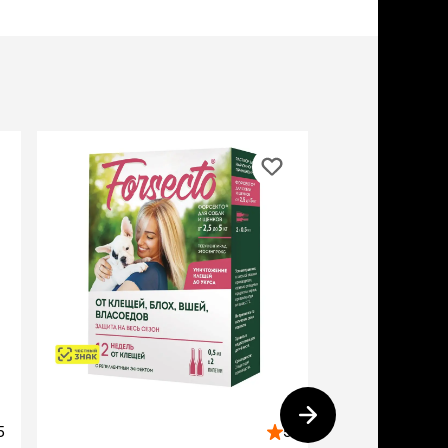
дства от запаха и
тен
щита от паразитов
 котят
рч
рч
5
5