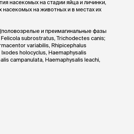
тия насекомых на стадии яйца и личинки,
насекомых на животных и в местах их
 (половозрелые и преимагинальные фазы
elicola subrostratus, Trichodectes canis;
acentor variabilis, Rhipicephalus
s, Ixodes holocyclus, Haemaphysalis
alis campanulata, Haemaphysalis leachi,
gypti; саркоптоидных клещей Sarcoptes
ещества постепенно распределяются по
е 24 ч, практически не всасываясь в
дермисе, волосяных луковицах и сальных
ое действие, обеспечивая защиту
чивает уничтожение блох и клещей в