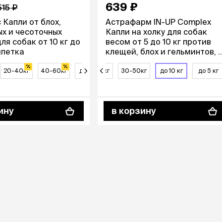
639 ₽
515 ₽
 Капли от блох,
Астрафарм IN-UP Complex
х и чесоточных
Капли на холку для собак
ля собак от 10 кг до
весом от 5 до 10 кг против
пипетка
клещей, блох и гельминтов, 1
мл
20-40кг
40-60кг
10-20кг
до 10 кг
20-30кг
30-50кг
до 10 кг
до 5 кг
ину
в корзину