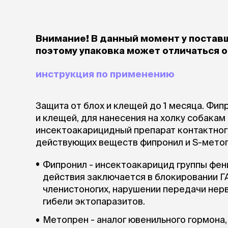
Внимание! В данный момент у постав
поэтому упаковка может отличаться о
инструкция по применению
Защита от блох и клещей до 1 месяца. Фипр
и клещей, для нанесения на холку собака
инсектоакарицидный препарат контактног
действующих веществ фипронил и S-мето
Фипронил - инсектоакарицид группы фен
действия заключается в блокировании 
членистоногих, нарушении передачи нерв
гибели эктопаразитов.
Метопрен - аналог ювенильного гормона,