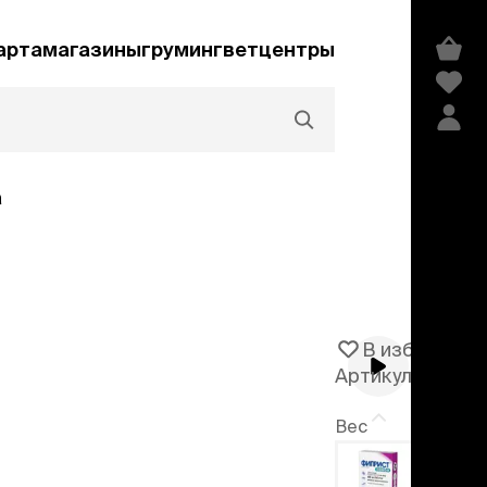
арта
магазины
груминг
ветцентры
а
Акции и скидки
В избранное
Артикул
101996
едства гигиены и
сметика
Вес
мпуни
питомца
ндиционеры и
-30%