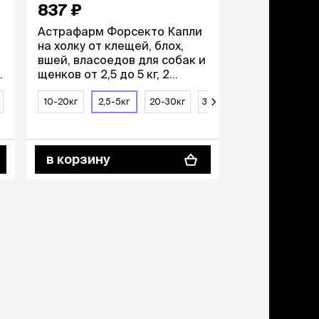
837 ₽
865 ₽
Астрафарм Форсекто Капли
Rolf Club Кап
на холку от клещей, блох,
собак весом 
вшей, власоедов для собак и
от блох, клещ
щенков от 2,5 до 5 кг, 2
пипетка
пипетки
10-20кг
2,5-5кг
20-30кг
30-40кг
10-20кг
5-10кг
20-
в корзину
в корзину