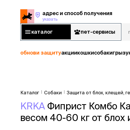
адрес и способ получения
указать
адрес и способ получения
указать
каталог
пет-сервисы
каталог
пет-сервисы
обнови защиту
акции
кошки
собаки
грызу
кошки
Пода
собаки
Каталог
Собаки
Защита от блох, клещей, г
кошк
грызуны
KRKA
Фиприст Комбо Кап
корм
рыбы
Сухой корм
весом 40-60 кг от блох 
Влажный к
птицы
Лечебный 