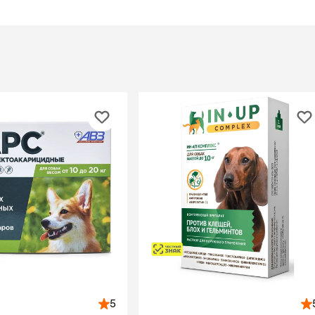
ры
Сре
расчёсок-триммеров
пя
Пилки
 майки
За
Фиксирующие
галстуки
для
переноски
Ножи и насадки
остюмы
Мебель для груминга
ме
и
Ме
ы
5