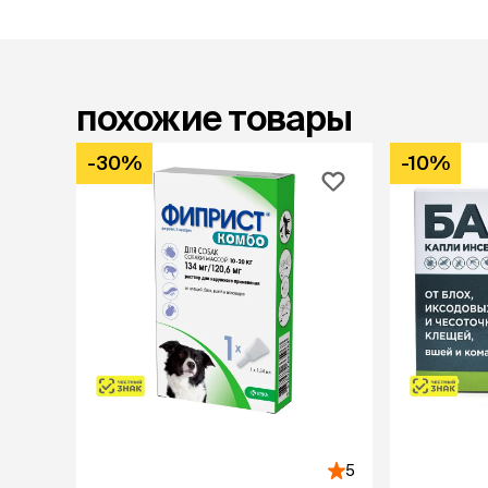
аксессуа
Свитеры
Футболки и
Бантики и 
Платья
похожие товары
Смешные к
Украшения 
-30%
-10%
аксессуар
5